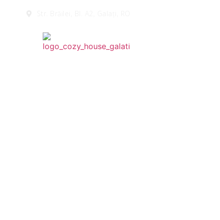
Str. Brăilei, Bl. A2, Galați, RO
ACASĂ
DESPRE COZY
Nou în meniu – 
mămăl