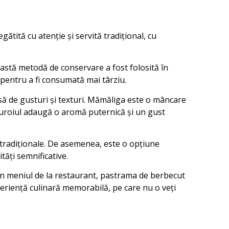
tită cu atenție și servită tradițional, cu
astă metodă de conservare a fost folosită în
 pentru a fi consumată mai târziu.
să de gusturi și texturi. Mămăliga este o mâncare
turoiul adaugă o aromă puternică și un gust
 tradiționale. De asemenea, este o opțiune
tăți semnificative.
 în meniul de la restaurant, pastrama de berbecut
xperiență culinară memorabilă, pe care nu o veți