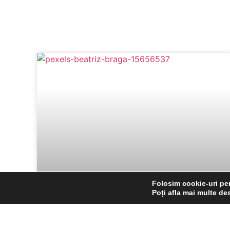
Folosim cookie-uri pen
Poți afla mai multe de
Nou în meniu – Mușchi de