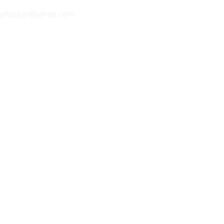
exyfoodas@yahoo.com
ervită pe pat de
sturoi