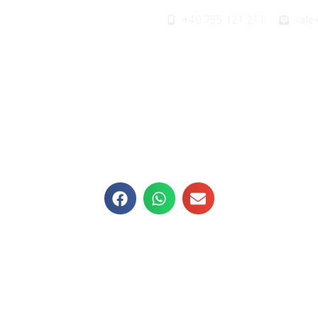
+40 755 121 211
val
Înapoi la noutăți
EVENIMENTE
NOUTĂȚI
CONTACT
Pastramă de berbecuț s
igă caldă și mujdei de u