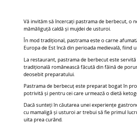
Vă invităm să încercați pastrama de berbecut, o no
mămăliguță caldă și mujdei de usturoi.
În mod tradițional, pastrama este o carne afumată
Europa de Est încă din perioada medievală, fiind 
La restaurant, pastrama de berbecut este servită 
tradițională românească făcută din făină de porum
deosebit preparatului.
Pastrama de berbecuț este preparat bogat în prote
potrivită și pentru cei care urmează o dietă ketog
Dacă sunteți în căutarea unei experiențe gastrono
cu mamaligă și usturoi ar trebui să fie primul lucr
uita prea curând.