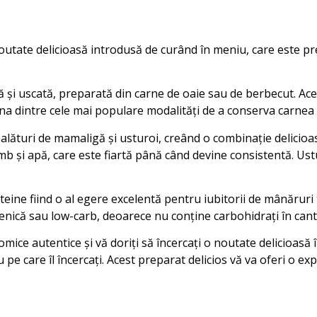
utate delicioasă introdusă de curând în meniu, care este pregă
 și uscată, preparată din carne de oaie sau de berbecut. Ace
una dintre cele mai populare modalități de a conserva carnea
alături de mamaligă și usturoi, creând o combinație delicioa
b și apă, care este fiartă până când devine consistentă. Us
ine fiind o al egere excelentă pentru iubitorii de mânăruri
enică sau low-carb, deoarece nu conține carbohidrați în canti
mice autentice și vă doriți să încercați o noutate delicioasă
u pe care îl încercați. Acest preparat delicios vă va oferi o e